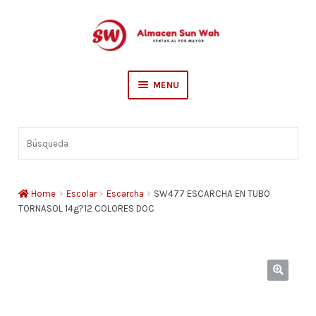
Skip
Skip
to
to
navigation
content
MENU
Escolar
Búsqueda
Sederia
Hogar
Home
Escolar
Escarcha
SW477 ESCARCHA EN TUBO
TORNASOL 14g?12 COLORES DOC