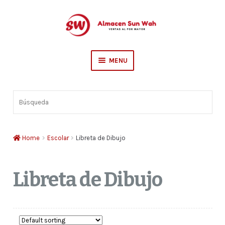
Skip
Skip
to
to
navigation
content
MENU
Escolar
Búsqueda
Sederia
Hogar
Home
Escolar
Libreta de Dibujo
Libreta de Dibujo