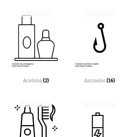
Acetona
(2)
Anzuelos
(16)