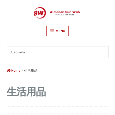
Skip
Skip
to
to
navigation
content
MENU
Escolar
Búsqueda
Sederia
Hogar
Home
生活用品
生活用品