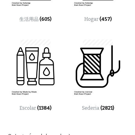
生活用品
(605)
Hogar
(457)
Escolar
(1384)
Sederia
(2821)