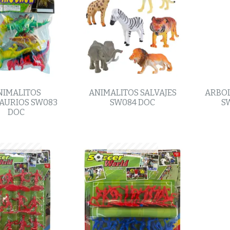
NIMALITOS
ANIMALITOS SALVAJES
ARBOL
AURIOS SW083
SW084 DOC
S
DOC