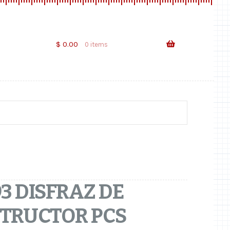
Skip
Skip
to
to
navigation
content
$
0.00
0 items
3 DISFRAZ DE
TRUCTOR PCS