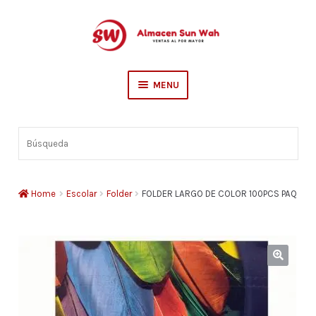
Skip
Skip
to
to
navigation
content
MENU
Escolar
Búsqueda
Sederia
Hogar
Home
Escolar
Folder
FOLDER LARGO DE COLOR 100PCS PAQ