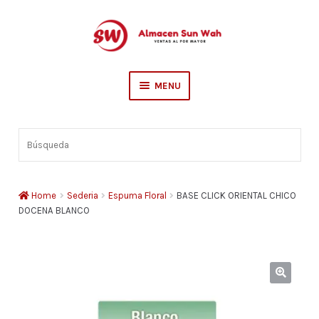
Skip
Skip
to
to
navigation
content
MENU
Escolar
Búsqueda
Sederia
Hogar
Home
Sederia
Espuma Floral
BASE CLICK ORIENTAL CHICO
DOCENA BLANCO