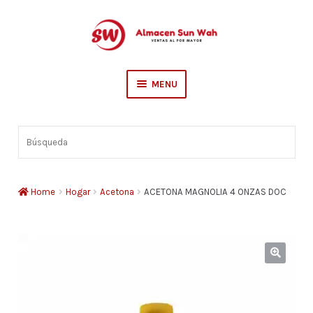
Skip
Skip
to
to
navigation
content
MENU
Escolar
Búsqueda
Sederia
Hogar
Home
Hogar
Acetona
ACETONA MAGNOLIA 4 ONZAS DOC