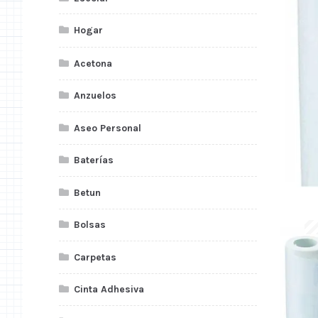
Hogar
Acetona
Anzuelos
Aseo Personal
Baterías
Betun
Bolsas
Carpetas
Cinta Adhesiva