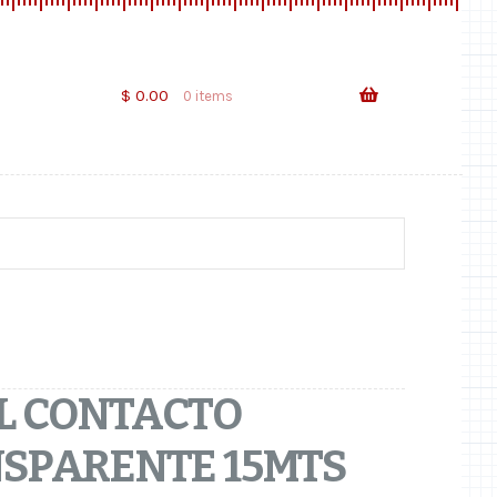
Skip
Skip
to
to
navigation
content
$
0.00
0 items
L CONTACTO
SPARENTE 15MTS