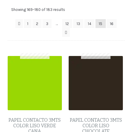
Showing 169–180 of 183 results
1
2
3
…
12
13
14
15
16
PAPEL CONTACTO 3MTS
PAPEL CONTACTO 3MTS
COLOR LISO VERDE
COLOR LISO
CANA
CHOCOLATE