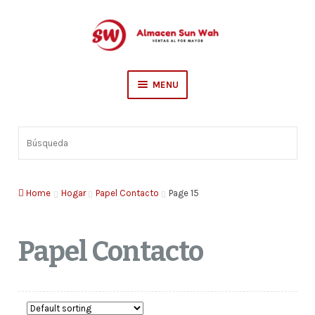
Skip
Skip
to
to
navigation
content
MENU
Escolar
Búsqueda
Sederia
Hogar
Home
Hogar
Papel Contacto
Page 15
Papel Contacto